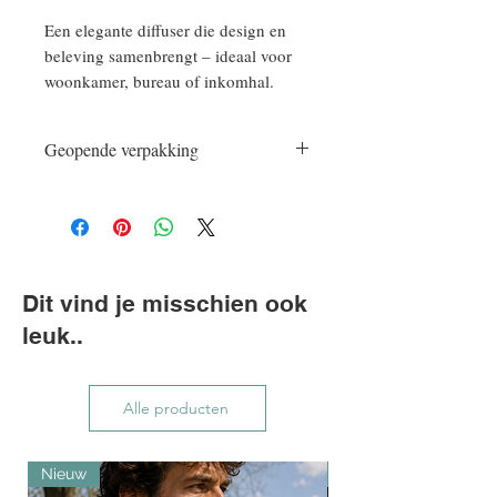
Een elegante diffuser die design en
beleving samenbrengt – ideaal voor
woonkamer, bureau of inkomhal.
Geopende verpakking
Geopende verpakkingen vallen niet
onder het retourbeleid
Dit vind je misschien ook
leuk..
Alle producten
Nieuw
Nieuw