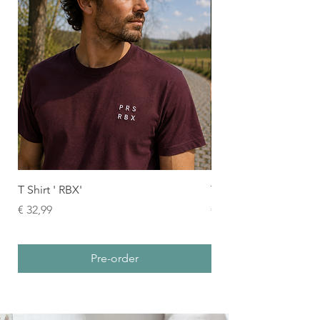
T Shirt ' RBX'
T shirt Trouée D'Are
Prijs
Prijs
€ 32,99
€ 39,99
Pre-order