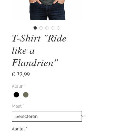
T-Shirt "Ride
like a
Flandrien"
Prijs
€ 32,99
Kleur
*
Maat
*
Aantal
*