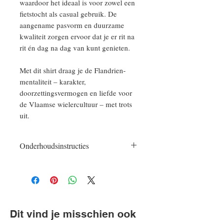
waardoor het ideaal is voor zowel een
fietstocht als casual gebruik. De
aangename pasvorm en duurzame
kwaliteit zorgen ervoor dat je er rit na
rit én dag na dag van kunt genieten.
Met dit shirt draag je de Flandrien-
mentaliteit – karakter,
doorzettingsvermogen en liefde voor
de Vlaamse wielercultuur – met trots
uit.
Onderhoudsinstructies
Met soortgelijke kleuren wassen, niet
over de print strijken en
binnenstebuiten wassen en strijken.
Dit vind je misschien ook