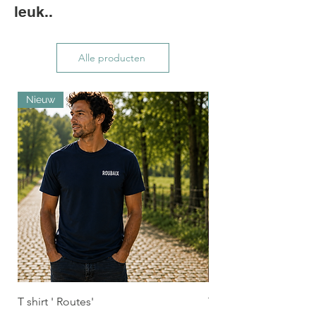
leuk..
Alle producten
Nieuw
Nieuw
T shirt ' Routes'
T Shirt ' RBX'