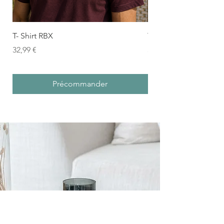
T- Shirt RBX
T-shirt Trouée D'Are
Prix
Prix
32,99 €
39,99 €
Précommander