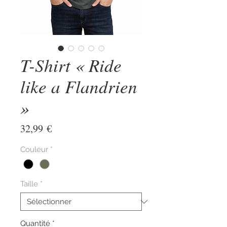
T-Shirt « Ride
like a Flandrien
»
Prix
32,99 €
Couleur
*
Taille
*
Quantité
*