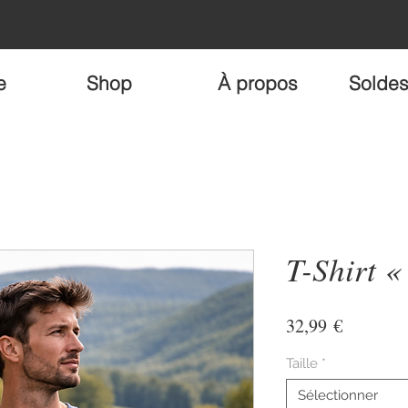
e
Shop
À propos
Solde
T-Shirt «
Prix
32,99 €
Taille
*
Sélectionner