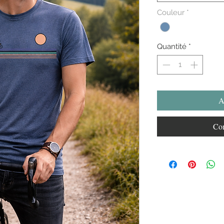
Couleur
*
Quantité
*
A
Com