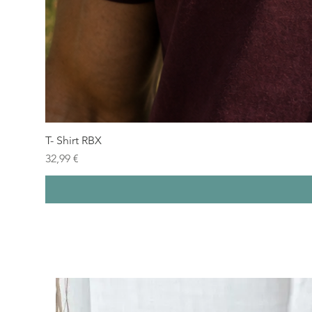
T- Shirt RBX
Prix
32,99 €